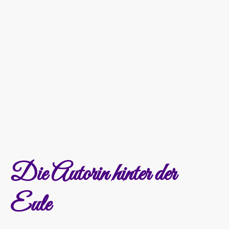
Ein ähnliches Logo hat übrigens meine
andere Website
www.schreibfeder-
kelheim.de
unter der ich meine Dienste als
Lektorin/Korrektorin, Ghostwriterin und
Hüterin der Erinnerungen anbiete.
Die Autorin hinter der
Eule