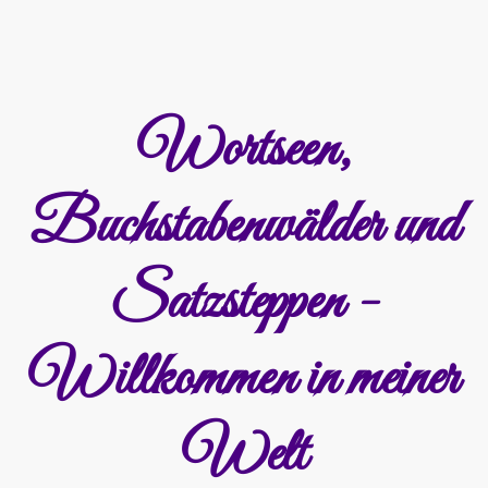
Wortseen,
Buchstabenwälder und
Satzsteppen -
Willkommen in meiner
Welt