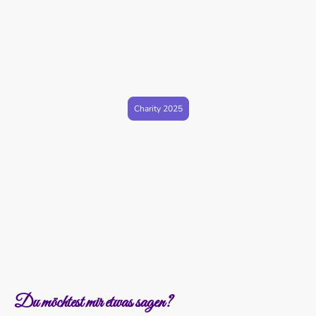
book über Amazon KPD, damit Mitte
Dezember der Reinerlös dieser Anthologie
an die SOS Kinderdörfer gehen kann.
Mehr Infos dazu gibt es auf dem
nebenstehenden Button.
Charity 2025
Du möchtest mir etwas sagen?