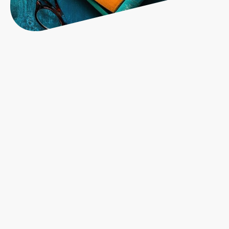
In meinem Fall entstehen so Texte für
Jugendliche und junge Erwachsene, die in
der Gegenwart spielen und in einer Romanze
ein Gesellschaftstabu aufgreifen, ohne zu
ermahnen.
Ich möchte nur den Fokus auf ein Tabu
lenken. So vieles wird totgeschwiegen, ist
aber Bestandteil des täglichen Lebens. Doch
der Hoffnungsschimmer - die Liebe -
begleitet uns ebenso wie diese Tabus.
Darum gehen sie Hand in Hand in meinen
Geschichten - Romance with suspense also.
In meinen Novellen erlaube ich mir allerdings
auch, in genrefremde Gefilde abzutauchen.