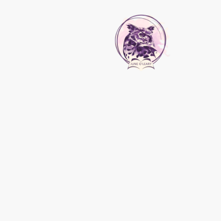
Autorin - 
Willko
Gewinns