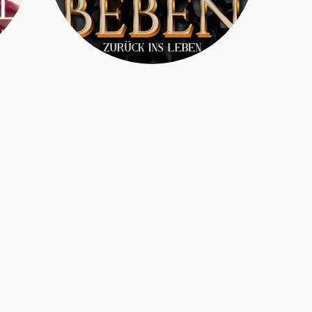
Nachbeben -
Zurück ins Leben
gen
Er hatte bestimmt noch nie so schöne
rigen
Augen gesehen: Karamellfarben mit einem
der
Hauch Mokka. Aber traurig. Unendlich
en gut
traurig starrte ihn die junge Frau vor ihm an
einem
und er hatte das Gefühl, als würde sich
grauen
dieser Blick bis tief in seine Seele fressen.
chichte
Das war ihm noch nie passiert. Ihre Augen
wurden von langen dunklen Wimpern
 durch
eingefasst und lagen fast riesig in einem
ten
bleichen, aber hübschen Gesicht. Dunkle
it war.
Wellen umrahmten es und ließen ihre