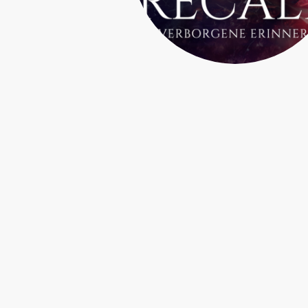
Recall -
Verborgene Erinnerun
Mit ausgetrockneter Kehle und zitt
Händen strich Tilda über das Holz 
Haustür. Die schönen Intarsien war
erhalten, leuchteten aber jetzt in 
feurigen Rot, das sich von den hell
Backsteinen abhob, die so viel Ges
in sich vereinten.
›Was für ein Gedanke‹, schoss Tilda
den Kopf, obwohl sie in ihrem tiefs
Inneren wusste, dass es die Wahrhe