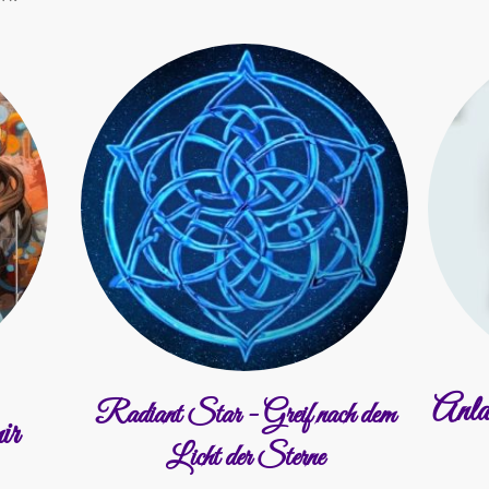
Anla
Radiant Star - Greif nach dem
ir
Licht der Sterne