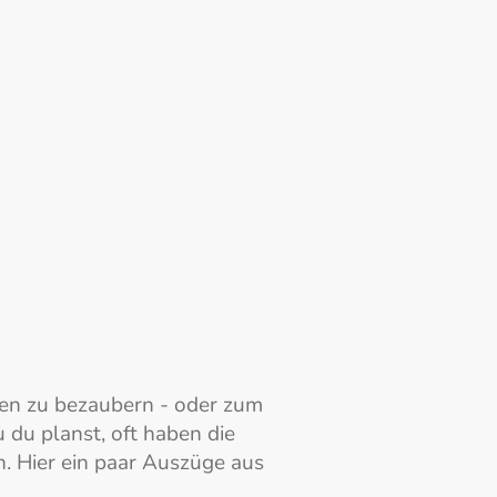
rt von Saskia Jürschik.
gen zu bezaubern - oder zum
 du planst, oft haben die
. Hier ein paar Auszüge aus