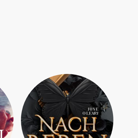
hnipsel aus den veröffentlichten Büch
nn vier. Noch stehen hier nur wenige Schnipsel. Doch es werde