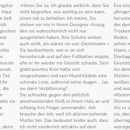
angstür
«Hören Sie zu, ich glaube wirklich, dass Sie
Eva sti
e Haut
nicht begreifen, wie wichtig es sein kann,
jährige
m ließ
einen Job zu behalten. Ich meine, Sie
herunte
sich
stehen vor mir in ihrem Designer-Anzug,
der dem
rgischen
den sie wahrscheinlich nicht nur
Trocken
und
ausgeliehen haben. Ihre Schuhe wirken
Boden. 
en
auch nicht, als wären sie von ‹Deichmann›.»
sehen m
echte
Sie beobachtete, wie er an sich
Haare, 
as
heruntersah und auf den Fußballen wippte,
Dreitag
 musste
ehe er ihr wieder ins Gesicht schaute. Sein
Gesicht
ussah.
glattrasiertes Kinn hatte sich
An dem 
n Teil
vorgeschoben und sein Mund bildete eine
Stellen
 ihr
schmale Linie, während seine Augen … las
weißes 
, die
sie darin Verbitterung?
und aus
en
Sie schluckte gegen den plötzlich
»Klemmt
atte sie
anschwellenden Kloß in ihrem Hals an und
Stimme 
ie
schlang ihre Finger umeinander. «Ich
Als er 
er
brauche den Job, weil ich alleinerziehende
sie, da
Mutter bin. Das bedeutet leider auch, dass
überrag
, denn
ich nicht sonderlich attraktiv auf dem
würzig