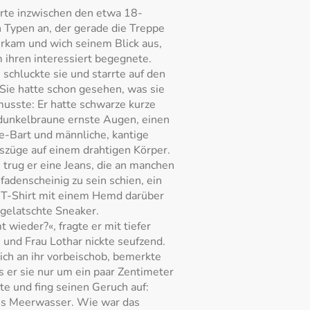
erte inzwischen den etwa 18-
n Typen an, der gerade die Treppe
rkam und wich seinem Blick aus,
 ihren interessiert begegnete.
 schluckte sie und starrte auf den
Sie hatte schon gesehen, was sie
usste: Er hatte schwarze kurze
dunkelbraune ernste Augen, einen
e-Bart und männliche, kantige
szüge auf einem drahtigen Körper.
trug er eine Jeans, die an manchen
 fadenscheinig zu sein schien, ein
T-Shirt mit einem Hemd darüber
gelatschte Sneaker.
 wieder?«, fragte er mit tiefer
und Frau Lothar nickte seufzend.
sich an ihr vorbeischob, bemerkte
ss er sie nur um ein paar Zentimeter
te und fing seinen Geruch auf:
es Meerwasser. Wie war das