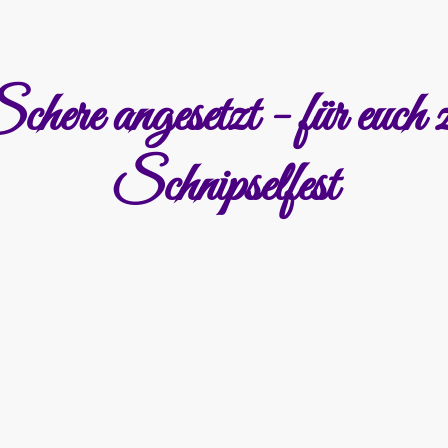
here angesetzt - für euch 
Schnipselfest