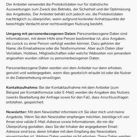
Der Anbieter verwendet die Protokolldaten nur für statistische
Auswertungen zum Zweck des Betriebs, der Sicherheit und der Optimierung
des Angebotes. Der Anbieter behält sich jedoch vor, die Protokolldaten
nachträglich zu überprüfen, wenn aufgrund konkreter Anhaltspunkte der
berechtigte Verdacht einer rechtswidrigen Nutzung besteht.
Umgang mit personenbezogenen Daten:
Personenbezogene Daten sind
Informationen, mit deren Hilfe eine Person bestimmbar ist, also Angaben,
die zurück zu einer Person verfolgt werden können. Dazu gehören der
Name, die Emailadresse oder die Telefonnummer. Aber auch Daten über
Vorlieben, Hobbies, Mitgliedschaften oder welche Webseiten von jemandem
angesehen wurden zählen zu personenbezogenen Daten.
Personenbezogene Daten werden von dem Anbieter nur dann erhoben,
genutzt und weitergegeben, wenn dies gesetzlich erlaubt ist oder die Nutzer
in die Datenerhebung einwilligen.
Kontaktaufnahme:
Bei der Kontaktaufnahme mit dem Anbieter (zum
Beispiel per Kontaktformular oder E-Mail) werden die Angaben des Nutzers
zwecks Bearbeitung der Anfrage sowie für den Fall, dass Anschlussfragen
entstehen, gespeichert.
Newsletter:
Mit dem Newsletter informiere ich Sie über mich und meine
Angebote. Wenn Sie den Newsletter empfangen möchten, benötige ich von
Ihnen eine valide E-Mail-Adresse sowie Informationen, die mir die
Überprüfung gestatten, dass Sie der Inhaber der angegebenen Email-
Adresse sind bzw. deren Inhaber mit dem Empfang des Newsletters
einverstanden ist. Weitere Daten werden nicht erhoben. Diese Daten werden