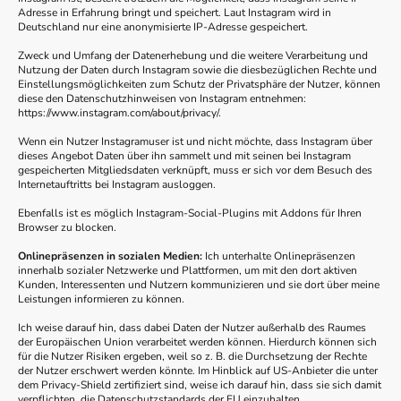
Adresse in Erfahrung bringt und speichert. Laut Instagram wird in
Deutschland nur eine anonymisierte IP-Adresse gespeichert.
Zweck und Umfang der Datenerhebung und die weitere Verarbeitung und
Nutzung der Daten durch Instagram sowie die diesbezüglichen Rechte und
Einstellungsmöglichkeiten zum Schutz der Privatsphäre der Nutzer, können
diese den Datenschutzhinweisen von Instagram entnehmen:
https://www.instagram.com/about/privacy/.
Wenn ein Nutzer Instagramuser ist und nicht möchte, dass Instagram über
dieses Angebot Daten über ihn sammelt und mit seinen bei Instagram
gespeicherten Mitgliedsdaten verknüpft, muss er sich vor dem Besuch des
Internetauftritts bei Instagram ausloggen.
Ebenfalls ist es möglich Instagram-Social-Plugins mit Addons für Ihren
Browser zu blocken.
Onlinepräsenzen in sozialen Medien:
Ich unterhalte Onlinepräsenzen
innerhalb sozialer Netzwerke und Plattformen, um mit den dort aktiven
Kunden, Interessenten und Nutzern kommunizieren und sie dort über meine
Leistungen informieren zu können.
Ich weise darauf hin, dass dabei Daten der Nutzer außerhalb des Raumes
der Europäischen Union verarbeitet werden können. Hierdurch können sich
für die Nutzer Risiken ergeben, weil so z. B. die Durchsetzung der Rechte
der Nutzer erschwert werden könnte. Im Hinblick auf US-Anbieter die unter
dem Privacy-Shield zertifiziert sind, weise ich darauf hin, dass sie sich damit
verpflichten, die Datenschutzstandards der EU einzuhalten.