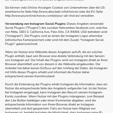
Sie können viele Online-Anzeigen-Cookies von Unternehmen über die US-
amerikanische Seite http://www.aboutads.info/choices/ oder die EU-Seite
http://www.youronlinechoices.com/uk/your-ad-choices/ verwalten.
Verwendung von Instagram Social Plugins:
Dieses Angebot verwendet
Social Plugins ("Plugins") des sozialen Netzwerkes facebook.com, welches
von Meta, 1601 S. California Ave, Palo Alto, CA 94304, USA betrieben wird
("Instagram"). Die Plugins sind an einem der Instagram Logos erkennbar
(stilistisches Kamerazeichen) oder sind mit dem Zusatz "Instagram Social
Plugin" gekennzeichnet.
Wenn ein Nutzer eine Webseite dieses Angebots aufruft, die ein solches
Plugin enthält, baut sein Browser eine direkte Verbindung mit den Servern
von Instagram auf. Der Inhalt des Plugins wird von Instagram direkt an Ihren
Browser übermittelt und von diesem in die Webseite eingebunden. Der
Anbieter hat daher keinen Einfluss auf den Umfang der Daten, die Instagram
mit Hilfe dieses Plugins erhebt und informiert die Nutzer daher
entsprechend seinem Kenntnisstand:
Durch die Einbindung der Plugins erhält Instagram die Information, dass ein
Nutzer die entsprechende Seite des Angebots aufgerufen hat. Ist der Nutzer
bei Instagram eingeloggt, kann Instagram den Besuch seinem Instagram-
Konto zuordnen. Wenn Nutzer mit den Plugins interagieren, zum Beispiel
den Like Button betätigen oder einen Kommentar abgeben, wird die
entsprechende Information von Ihrem Browser direkt an Instagram
übermittelt und dort gespeichert. Falls ein Nutzer kein Mitglied von
Instagram ist, besteht trotzdem die Möglichkeit, dass Instagram seine IP-