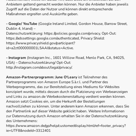
Anbietern geltend gemacht werden können. Nur die Anbieter haben jeweils
Zugriff auf die Daten der Nutzer und können direkt entsprechende
Maßnahmen ergreifen und Auskünfte geben.
- Google/ YouTube
(Google Ireland Limited, Gordon House, Barrow Street,
Dublin 4, Irland) –
Datenschutzerklärung: https://policies.google.com/privacy, Opt-Out:
https://adssettings.google.com/authenticated, Privacy Shield:
https://www.privacyshield.gov/participant?
id=a2zt000000001L5AAI&status=Active.
- Instagram
(Instagram Inc., 1601 Willow Road, Menlo Park, CA, 94025,
USA) – Datenschutzerklärung/ Opt-Out:
http://instagram.com/about/legal/privacy/.
Amazon-Partnerprogramm:
June O‘Leary
ist Teilnehmer des
Partnerprogramms von Amazon Europe S.à.r.l. und Partner des
Werbeprogramms, das zur Bereitstellung eines Mediums für Websites
konzipiert wurde, mittels dessen durch die Platzierung von Werbeanzeigen
und Links zu amazon.de Werbekostenerstattung verdient werden können.
Amazon setzt Cookies ein, um die Herkunft der Bestellungen
nachvollziehen zu können. Unter anderem kann Amazon erkennen, dass Sie
den Partnerlink auf dieser Website geklickt haben. Weitere Informationen
zur Datennutzung durch Amazon erhalten Sie in der Datenschutzerklärung
des Unternehmens:
https://www.amazon.de/gp/help/customer/display.html/ref=footer_privacy?
ie=UTF8&nodeId=3312401